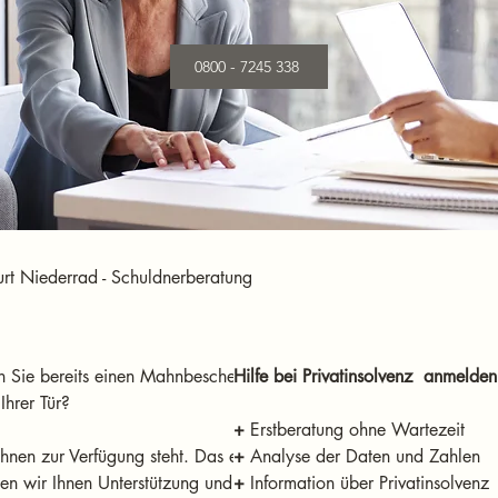
0800 - 7245 338
urt Niederrad - Schuldnerberatung
n Sie bereits einen Mahnbescheid 
Hilfe bei Privatinsolvenz  anmelde
Ihrer Tür? 
+
nen zur Verfügung steht. Das erste 
+
ten wir Ihnen Unterstützung und 
+