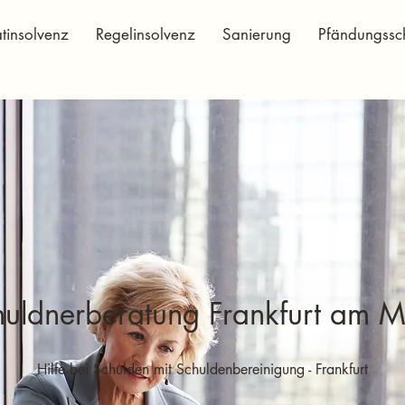
atinsolvenz
Regelinsolvenz
Sanierung
Pfändungssc
huldnerberatung Frankfurt am M
Hilfe bei Schulden mit Schuldenbereinigung - Frankfurt