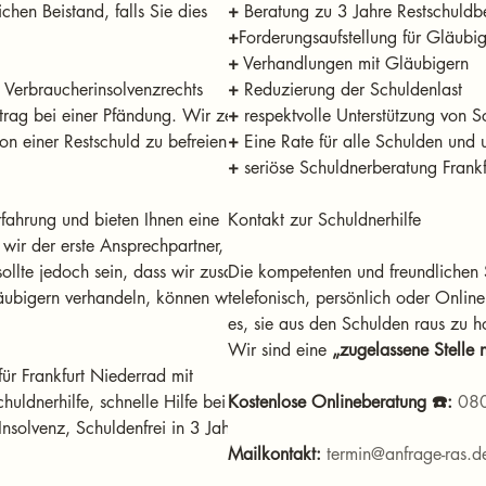
chen Beistand, falls Sie dies 
+
+
+
 Verbraucherinsolvenzrechts 
+
trag bei einer Pfändung. Wir zeigen 
+
n einer Restschuld zu befreien - 
+
+
 seriöse Schuldnerberatung Frank
rfahrung und bieten Ihnen eine 
Kontakt zur Schuldnerhilfe
d wir der erste Ansprechpartner, wenn 
sollte jedoch sein, dass wir zusammen 
Die kompetenten und freundlichen S
äubigern verhandeln, können wir in 
telefonisch, persönlich oder Online
es, sie aus den Schulden raus zu ho
Wir sind eine 
„zugelassene Stelle
für Frankfurt Niederrad mit 
huldnerhilfe, schnelle Hilfe bei 
Kostenlose Onlineberatung ☎️:
08
nsolvenz, Schuldenfrei in 3 Jahre - 
Mailkontakt:
termin@anfrage-ras.d