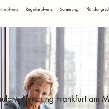
atinsolvenz
Regelinsolvenz
Sanierung
Pfändungssc
huldnerberatung Frankfurt am M